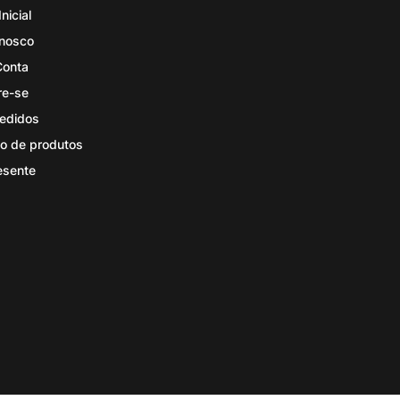
nicial
onosco
Conta
re-se
edidos
o de produtos
esente