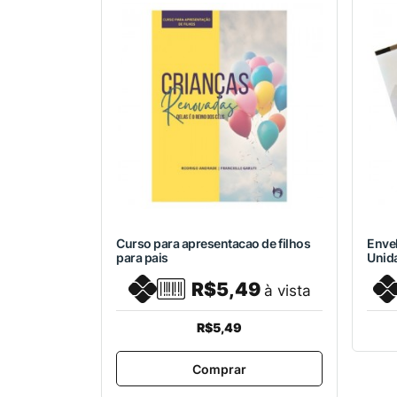
Curso para apresentacao de filhos
Envel
para pais
Unid
R$5,49
à vista
R$5,49
Comprar