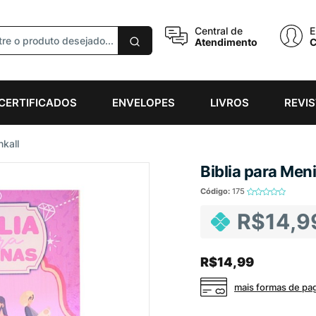
Central de
E
eceba ofertas e descontos exclusivos
Atendimento
C
CERTIFICADOS
ENVELOPES
LIVROS
REVI
Não gosto de promoções!
Enviar
nkall
Biblia para Men
Código:
175
R$14,9
R$14,99
mais formas de p