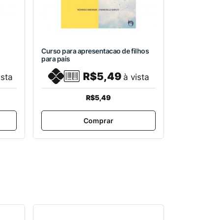
Curso para apresentacao de filhos
para pais
R$5,49
ista
à vista
R$5,49
Comprar