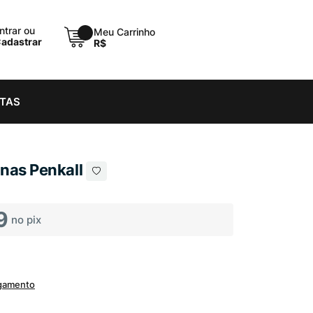
ntrar ou
Meu Carrinho
×
adastrar
R$
STAS
inas Penkall
9
no pix
agamento